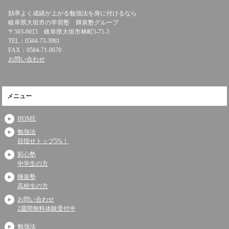
効率よく成績が上がる勉強法を身に付けるなら
岐阜県大垣市の学習塾 輝泉塾グループ
〒503-0015 岐阜県大垣市林町5-71-5
TEL：0584-73-3981
FAX：0584-71-9670
お問い合わせ
メニュー
HOME
勉強法
目指せトップ5%！
彩心塾
中学生の方
輝泉塾
高校生の方
お問い合わせ
2週間無料体験受付中
勉強法